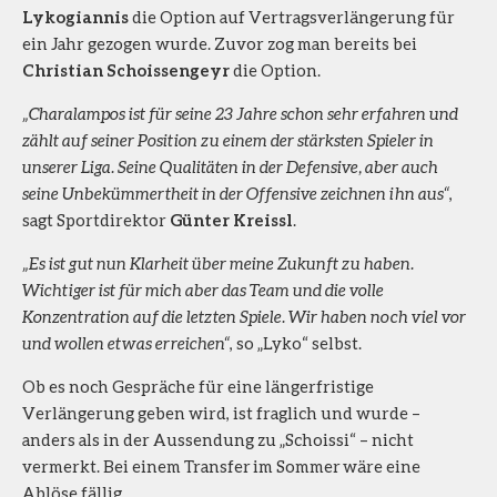
Lykogiannis
die Option auf Vertragsverlängerung für
ein Jahr gezogen wurde. Zuvor zog man bereits bei
Christian Schoissengeyr
die Option.
„Charalampos ist für seine 23 Jahre schon sehr erfahren und
zählt auf seiner Position zu einem der stärksten Spieler in
unserer Liga. Seine Qualitäten in der Defensive, aber auch
seine Unbekümmertheit in der Offensive zeichnen ihn aus“
,
sagt Sportdirektor
Günter Kreissl
.
„Es ist gut nun Klarheit über meine Zukunft zu haben.
Wichtiger ist für mich aber das Team und die volle
Konzentration auf die letzten Spiele. Wir haben noch viel vor
und wollen etwas erreichen“
, so „Lyko“ selbst.
Ob es noch Gespräche für eine längerfristige
Verlängerung geben wird, ist fraglich und wurde –
anders als in der Aussendung zu „Schoissi“ – nicht
vermerkt. Bei einem Transfer im Sommer wäre eine
Ablöse fällig.