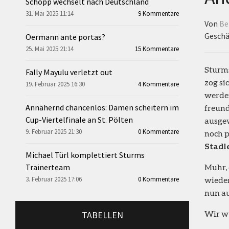
Schopp wechselt nach Deutschland
31. Mai 2025 11:14
9 Kommentare
Von
Be
Geschä
Oermann ante portas?
25. Mai 2025 21:14
15 Kommentare
Sturm
Fally Mayulu verletzt out
zog si
19. Februar 2025 16:30
4 Kommentare
werden
Annähernd chancenlos: Damen scheitern im
freund
Cup-Viertelfinale an St. Pölten
ausgew
9. Februar 2025 21:30
0 Kommentare
noch p
Stadl
Michael Türl komplettiert Sturms
Trainerteam
Muhr, 
3. Februar 2025 17:06
0 Kommentare
wieder
nun au
Wir wü
TABELLEN