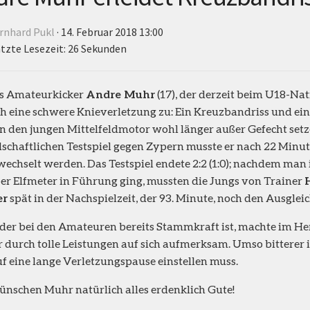
rnhard Pukl
· 14. Februar 2018 13:00
tzte Lesezeit: 26 Sekunden
s Amateurkicker
Andre Muhr
(17), der derzeit beim U18-Nat
ch eine schwere Knieverletzung zu: Ein Kreuzbandriss und ei
 den jungen Mittelfeldmotor wohl länger außer Gefecht setz
schaftlichen Testspiel gegen Zypern musste er nach 22 Minu
echselt werden. Das Testspiel endete 2:2 (1:0); nachdem man 
er Elfmeter in Führung ging, mussten die Jungs von Trainer
er
spät in der Nachspielzeit, der 93. Minute, noch den Ausgle
der bei den Amateuren bereits Stammkraft ist, machte im H
 durch tolle Leistungen auf sich aufmerksam. Umso bitterer ist
f eine lange Verletzungspause einstellen muss.
nschen Muhr natürlich alles erdenklich Gute!