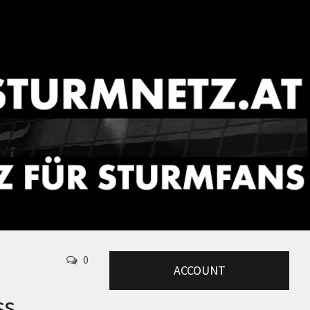
0
ACCOUNT
ss