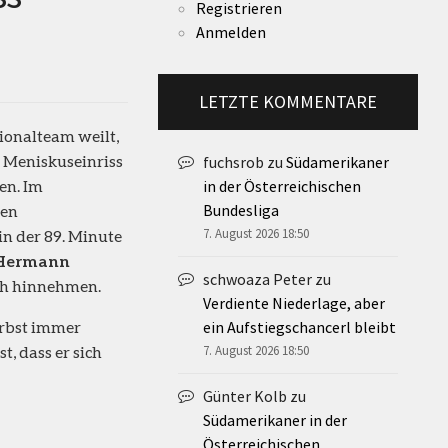
Registrieren
Anmelden
LETZTE KOMMENTARE
ionalteam weilt,
n Meniskuseinriss
fuchsrob
zu
Südamerikaner
en. Im
in der Österreichischen
Bundesliga
ten
7. August 2026 18:50
in der 89. Minute
Hermann
schwoaza Peter
zu
ich hinnehmen.
Verdiente Niederlage, aber
erbst immer
ein Aufstiegschancerl bleibt
, dass er sich
7. August 2026 18:50
Günter Kolb
zu
Südamerikaner in der
Österreichischen