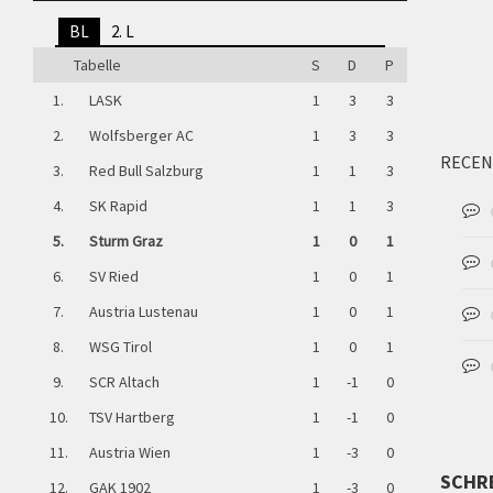
BL
2. L
Tabelle
S
D
P
1.
LASK
1
3
3
2.
Wolfsberger AC
1
3
3
RECEN
3.
Red Bull Salzburg
1
1
3
4.
SK Rapid
1
1
3
5.
Sturm Graz
1
0
1
6.
SV Ried
1
0
1
7.
Austria Lustenau
1
0
1
8.
WSG Tirol
1
0
1
9.
SCR Altach
1
-1
0
10.
TSV Hartberg
1
-1
0
11.
Austria Wien
1
-3
0
SCHR
12.
GAK 1902
1
-3
0