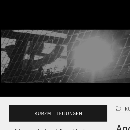
K
KURZMITTEILUNGEN
And