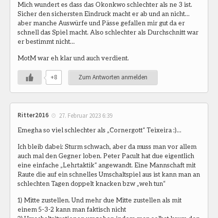
Mich wundert es dass das Okonkwo schlechter als ne 3 ist.
Sicher den sichersten Eindruck macht er ab und an nicht…
aber manche Auswürfe und Pässe gefallen mir gut da er
schnell das Spiel macht. Also schlechter als Durchschnitt war
er bestimmt nicht…
MotM war eh klar und auch verdient.
+8
Zum Antworten anmelden
Ritter2016
27. Februar 2023 6:39
Emegha so viel schlechter als „Cornergott“ Teixeira :)…
Ich bleib dabei: Sturm schwach, aber da muss man vor allem
auch mal den Gegner loben. Peter Pacult hat due eigentlich
eine einfache „Lehrtaktik“ angewandt. Eine Mannschaft mit
Raute die auf ein schnelles Umschaltspiel aus ist kann man an
schlechten Tagen doppelt knacken bzw „weh tun“
1) Mitte zustellen. Und mehr due Mitte zustellen als mit
einem 5-3-2 kann man faktisch nicht