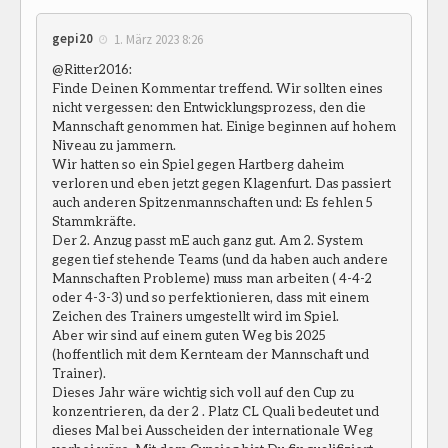
gepi20
1. März 2023 8:26
@Ritter2016:
Finde Deinen Kommentar treffend. Wir sollten eines
nicht vergessen: den Entwicklungsprozess, den die
Mannschaft genommen hat. Einige beginnen auf hohem
Niveau zu jammern.
Wir hatten so ein Spiel gegen Hartberg daheim
verloren und eben jetzt gegen Klagenfurt. Das passiert
auch anderen Spitzenmannschaften und: Es fehlen 5
Stammkräfte.
Der 2. Anzug passt mE auch ganz gut. Am 2. System
gegen tief stehende Teams (und da haben auch andere
Mannschaften Probleme) muss man arbeiten ( 4-4-2
oder 4-3-3) und so perfektionieren, dass mit einem
Zeichen des Trainers umgestellt wird im Spiel.
Aber wir sind auf einem guten Weg bis 2025
(hoffentlich mit dem Kernteam der Mannschaft und
Trainer).
Dieses Jahr wäre wichtig sich voll auf den Cup zu
konzentrieren, da der 2 . Platz CL Quali bedeutet und
dieses Mal bei Ausscheiden der internationale Weg