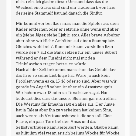
nicht rein. Ich glaube dieser Umstand dass das die
Wechsel ein Graus sind sind ein Trademark von Ilzer
der seine Stammelf hat und danach die Sinflut.
Mir kommt vor bei Ilzer muss man die Spieler aus dem
Kader entfernen oder er setzt sie ohne wenn und aber
ein (siehe Jäger, siehe Ljubic, etc.). Alles brave Arbeiter
aber ohne wirkliche Ambition auf einen Stammplatz.
Gleiches wohl bei 7. Kann mir kaum vorstellen Ilzer
würde den 7 auf die Bank setzen für ein junges Buberl
während er dem Fuseini nicht mal mit den
Trinkflaschen-tragen betrauen würde.
Nach all der Zeit bekommt man schon das Gefühl dass
das Ilzer so seine Lieblinge hat. Wäre ja auch kein
Problem wenn es ca. 15-16 oder so sind. Aber was wir
gerade im Angriff sehen ist eher ein Armutszeugnis.
Wir haben zwar 18 oder so Torschützen…gut. Nur
bedeutet dies dass das unsere Stürmer gar nix treffen.
Die Wertung für Emegha sagt eh alles aus. Der Junge
hat ja Talent aber ihn zu verheizen hat keinen Sinn,
auch wenns als Vertrauensbeweis dienen soll. Eine
Pause, ein paar Tore bei den Amas und das
Selbstvertrauen kann gesteigert werden. Glaube kaum
es hilft ihm viel wenn er sich bei uns Woche für Woche