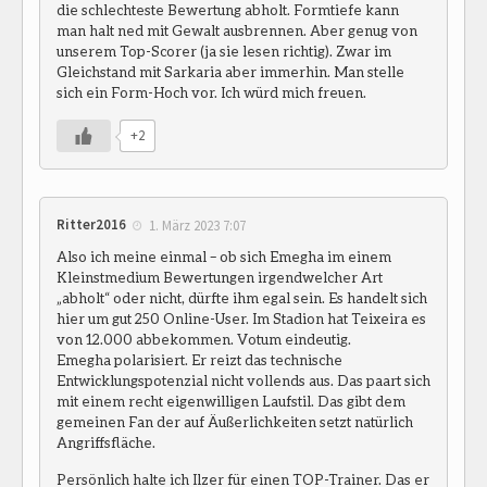
die schlechteste Bewertung abholt. Formtiefe kann
man halt ned mit Gewalt ausbrennen. Aber genug von
unserem Top-Scorer (ja sie lesen richtig). Zwar im
Gleichstand mit Sarkaria aber immerhin. Man stelle
sich ein Form-Hoch vor. Ich würd mich freuen.
+2
Ritter2016
1. März 2023 7:07
Also ich meine einmal – ob sich Emegha im einem
Kleinstmedium Bewertungen irgendwelcher Art
„abholt“ oder nicht, dürfte ihm egal sein. Es handelt sich
hier um gut 250 Online-User. Im Stadion hat Teixeira es
von 12.000 abbekommen. Votum eindeutig.
Emegha polarisiert. Er reizt das technische
Entwicklungspotenzial nicht vollends aus. Das paart sich
mit einem recht eigenwilligen Laufstil. Das gibt dem
gemeinen Fan der auf Äußerlichkeiten setzt natürlich
Angriffsfläche.
Persönlich halte ich Ilzer für einen TOP-Trainer. Das er