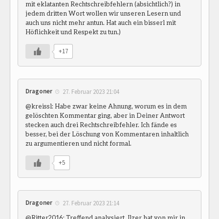
mit eklatanten Rechtschreibfehlern (absichtlich?) in
jedem dritten Wort wollen wir unseren Lesern und
auch uns nicht mehr antun. Hat auch ein bisserl mit
Höflichkeit und Respekt zu tun.)
+17
Dragoner
27. Februar 2023 21:04
@kreissl: Habe zwar keine Ahnung, worum es in dem
gelöschten Kommentar ging, aber in Deiner Antwort
stecken auch drei Rechtschreibfehler. Ich fände es
besser, bei der Löschung von Kommentaren inhaltlich
zu argumentieren und nicht formal.
+5
Dragoner
27. Februar 2023 21:14
@Ritter2016: Treffend analysiert. Ilzer hat von mir in