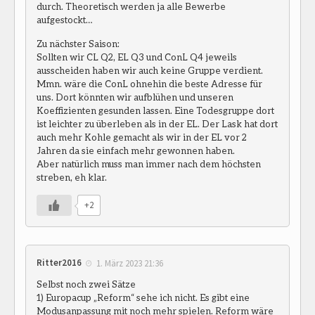
durch. Theoretisch werden ja alle Bewerbe
aufgestockt…
Zu nächster Saison:
Sollten wir CL Q2, EL Q3 und ConL Q4 jeweils
ausscheiden haben wir auch keine Gruppe verdient.
Mmn. wäre die ConL ohnehin die beste Adresse für
uns. Dort könnten wir aufblühen und unseren
Koeffizienten gesunden lassen. Eine Todesgruppe dort
ist leichter zu überleben als in der EL. Der Lask hat dort
auch mehr Kohle gemacht als wir in der EL vor 2
Jahren da sie einfach mehr gewonnen haben.
Aber natürlich muss man immer nach dem höchsten
streben, eh klar.
+2
Ritter2016
1. März 2023 21:36
Selbst noch zwei Sätze
1) Europacup „Reform“ sehe ich nicht. Es gibt eine
Modusanpassung mit noch mehr spielen. Reform wäre