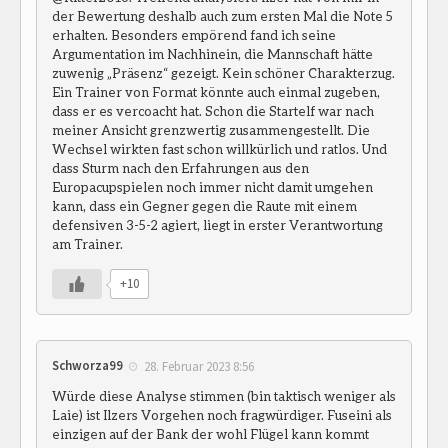
der Bewertung deshalb auch zum ersten Mal die Note 5
erhalten. Besonders empörend fand ich seine
Argumentation im Nachhinein, die Mannschaft hätte
zuwenig „Präsenz“ gezeigt. Kein schöner Charakterzug.
Ein Trainer von Format könnte auch einmal zugeben,
dass er es vercoacht hat. Schon die Startelf war nach
meiner Ansicht grenzwertig zusammengestellt. Die
Wechsel wirkten fast schon willkürlich und ratlos. Und
dass Sturm nach den Erfahrungen aus den
Europacupspielen noch immer nicht damit umgehen
kann, dass ein Gegner gegen die Raute mit einem
defensiven 3-5-2 agiert, liegt in erster Verantwortung
am Trainer.
+10
Schworza99
28. Februar 2023 8:56
Würde diese Analyse stimmen (bin taktisch weniger als
Laie) ist Ilzers Vorgehen noch fragwürdiger. Fuseini als
einzigen auf der Bank der wohl Flügel kann kommt