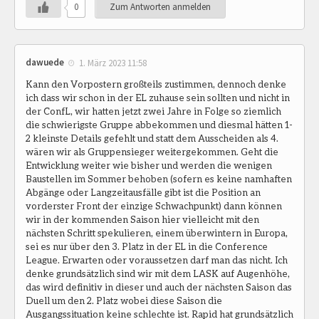
0
Zum Antworten anmelden
dawuede
1. März 2023 11:58
Kann den Vorpostern großteils zustimmen, dennoch denke
ich dass wir schon in der EL zuhause sein sollten und nicht in
der ConfL, wir hatten jetzt zwei Jahre in Folge so ziemlich
die schwierigste Gruppe abbekommen und diesmal hätten 1-
2 kleinste Details gefehlt und statt dem Ausscheiden als 4.
wären wir als Gruppensieger weitergekommen. Geht die
Entwicklung weiter wie bisher und werden die wenigen
Baustellen im Sommer behoben (sofern es keine namhaften
Abgänge oder Langzeitausfälle gibt ist die Position an
vorderster Front der einzige Schwachpunkt) dann können
wir in der kommenden Saison hier vielleicht mit den
nächsten Schritt spekulieren, einem überwintern in Europa,
sei es nur über den 3. Platz in der EL in die Conference
League. Erwarten oder voraussetzen darf man das nicht. Ich
denke grundsätzlich sind wir mit dem LASK auf Augenhöhe,
das wird definitiv in dieser und auch der nächsten Saison das
Duell um den 2. Platz wobei diese Saison die
Ausgangssituation keine schlechte ist. Rapid hat grundsätzlich