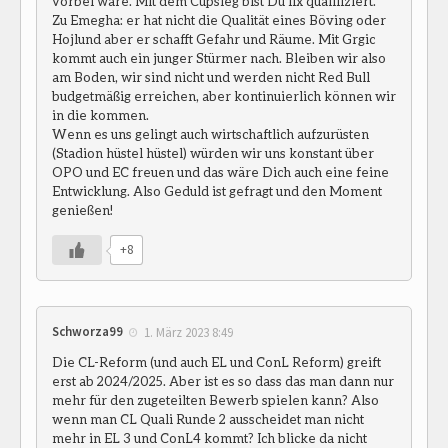
vorbei wäre. Mit dem Cupsieg bist Du fix qualifiziert.
Zu Emegha: er hat nicht die Qualität eines Böving oder
Hojlund aber er schafft Gefahr und Räume. Mit Grgic
kommt auch ein junger Stürmer nach. Bleiben wir also
am Boden, wir sind nicht und werden nicht Red Bull
budgetmäßig erreichen, aber kontinuierlich können wir
in die kommen.
Wenn es uns gelingt auch wirtschaftlich aufzurüsten
(Stadion hüstel hüstel) würden wir uns konstant über
OPO und EC freuen und das wäre Dich auch eine feine
Entwicklung. Also Geduld ist gefragt und den Moment
genießen!
+8
Schworza99
1. März 2023 8:49
Die CL-Reform (und auch EL und ConL Reform) greift
erst ab 2024/2025. Aber ist es so dass das man dann nur
mehr für den zugeteilten Bewerb spielen kann? Also
wenn man CL Quali Runde 2 ausscheidet man nicht
mehr in EL 3 und ConL4 kommt? Ich blicke da nicht