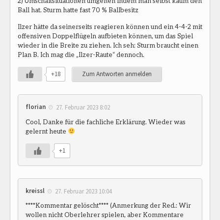
2) Umschaltsituationen umgehen indem man selbst kaum den
Ball hat. Sturm hatte fast 70 % Ballbesitz
Ilzer hätte da seinerseits reagieren können und ein 4-4-2 mit
offensiven Doppelflügeln aufbieten können, um das Spiel
wieder in die Breite zu ziehen. Ich seh: Sturm braucht einen
Plan B. Ich mag die „Ilzer-Raute“ dennoch.
+18
Zum Antworten anmelden
florian
27. Februar 2023 8:02
Cool, Danke für die fachliche Erklärung. Wieder was
gelernt heute
+1
kreissl
27. Februar 2023 10:04
****Kommentar gelöscht**** (Anmerkung der Red.: Wir
wollen nicht Oberlehrer spielen, aber Kommentare